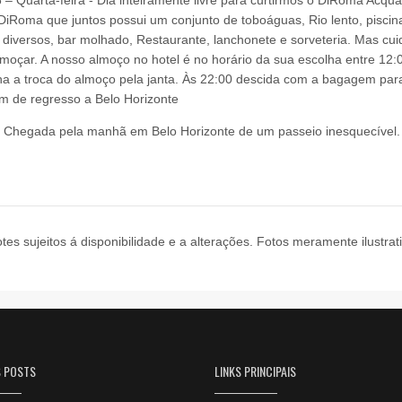
DiRoma que juntos possui um conjunto de toboáguas, Rio lento, pisci
 diversos, bar molhado, Restaurante, lanchonete e sorveteria. Mas cui
lmoçar. A nosso almoço no hotel é no horário da sua escolha entre 12:
nha a troca do almoço pela janta. Às 22:00 descida com a bagagem par
em de regresso a Belo Horizonte
 – Chegada pela manhã em Belo Horizonte de um passeio inesquecível.
tes sujeitos á disponibilidade e a alterações. Fotos meramente ilustrat
S POSTS
LINKS PRINCIPAIS