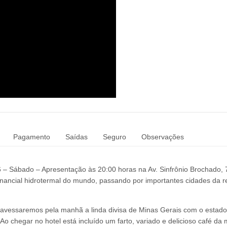
Pagamento
Saídas
Seguro
Observações
6 – Sábado – Apresentação às 20:00 horas na Av. Sinfrônio Brochado, 
ancial hidrotermal do mundo, passando por importantes cidades da r
ravessaremos pela manhã a linda divisa de Minas Gerais com o estado
 chegar no hotel está incluído um farto, variado e delicioso café da