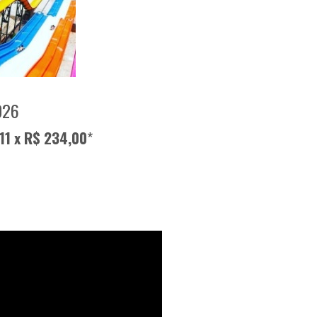
026
11 x R$ 234,00
*