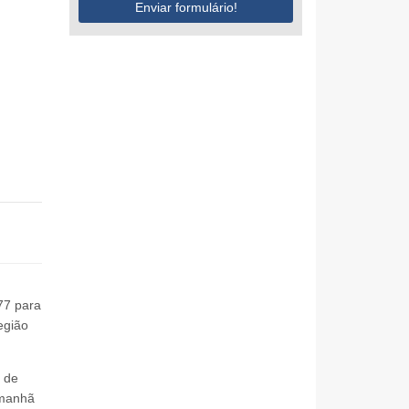
Enviar formulário!
77 para
egião
 de
 manhã