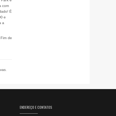
na com
dado! É
00 e
a a
 Fim de
ivas.
ENDEREÇO E CONTATOS