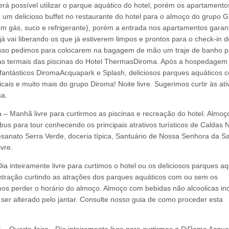
rá possível utilizar o parque aquático do hotel, porém os apartamento
te um delicioso buffet no restaurante do hotel para o almoço do grupo 
m gás, suco e refrigerante), porém a entrada nos apartamentos garan
já vai liberando os que já estiverem limpos e prontos para o check-in 
isso pedimos para colocarem na bagagem de mão um traje de banho p
uas termais das piscinas do Hotel ThermasDiroma. Após a hospedagem
s fantásticos DiromaAcquapark e Splash, deliciosos parques aquáticos 
cais e muito mais do grupo Diroma! Noite livre. Sugerimos curtir às at
ma.
 – Manhã livre para curtirmos as piscinas e recreação do hotel. Almoç
us para tour conhecendo os principais atrativos turísticos de Caldas 
sanato Serra Verde, doceria típica, Santuário de Nossa Senhora da Sa
ivre.
ia inteiramente livre para curtimos o hotel ou os deliciosos parques aq
ontração curtindo as atrações dos parques aquáticos com ou sem os
os perder o horário do almoço. Almoço com bebidas não alcoolicas in
er alterado pelo jantar. Consulte nosso guia de como proceder esta
 – Quarta-feira - Dia inteiramente livre para curtirmos o DiRoma Acqua