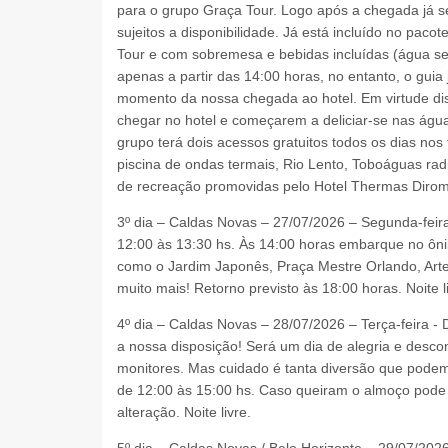
para o grupo Graça Tour. Logo após a chegada já se
sujeitos a disponibilidade. Já está incluído no paco
Tour e com sobremesa e bebidas incluídas (água se
apenas a partir das 14:00 horas, no entanto, o guia 
momento da nossa chegada ao hotel. Em virtude d
chegar no hotel e começarem a deliciar-se nas ág
grupo terá dois acessos gratuitos todos os dias no
piscina de ondas termais, Rio Lento, Toboáguas radi
de recreação promovidas pelo Hotel Thermas Diro
3º dia – Caldas Novas – 27/07/2026 – Segunda-feira
12:00 às 13:30 hs. Às 14:00 horas embarque no ônib
como o Jardim Japonês, Praça Mestre Orlando, Arte
muito mais! Retorno previsto às 18:00 horas. Noite l
4º dia – Caldas Novas – 28/07/2026 – Terça-feira - D
a nossa disposição! Será um dia de alegria e desc
monitores. Mas cuidado é tanta diversão que podem
de 12:00 às 15:00 hs. Caso queiram o almoço pode s
alteração. Noite livre.
5º dia – Caldas Novas / Belo Horizonte – 29/07/2026