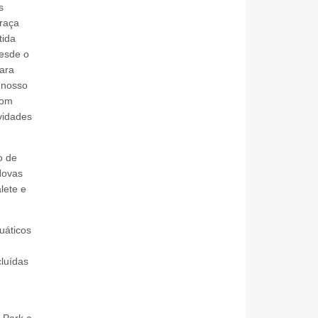
s
Graça
tida
desde o
ara
 nosso
com
ividades
o de
Novas
lete e
uáticos
cluídas
 Park e